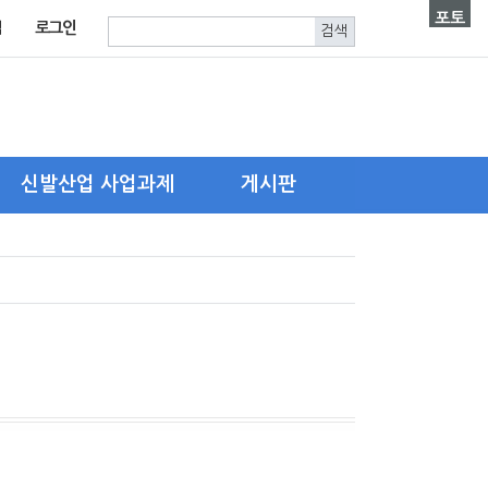
포토
입
로그인
신발산업 사업과제
게시판
한국신발피혁연구원
자유게시판
신발산업진흥센터
구인.구직
기타 유관기관