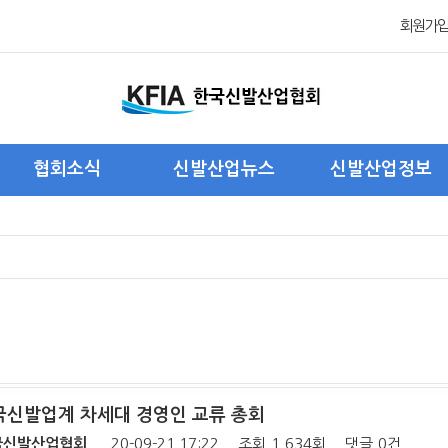
회원가
협회소식
신발산업뉴스
신발산업정보
협회 관련 뉴스
국내신발산업 뉴스
국내신발산업현황
회원사 관련 뉴스
해외신발산업 뉴스
해외신발산업현황
주요 행사 및 활동
제품/트랜드/기술 소개
해외진출기업현황
포 토
통계자료
한국신발업계 차세대 경영인 교류 총회
국신발산업협회
20-09-21 17:22
조회
1,634회
댓글
0건