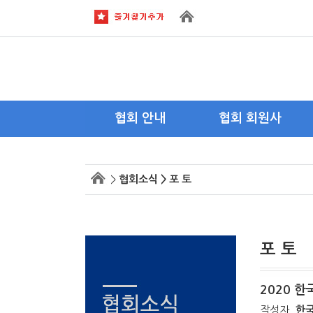
협회 안내
협회 회원사
회장 인사말
이사사
>
협회소식 > 포 토
목적 및 연혁
회원사
주요활동
회원사 가입안내
조직도
포 토
약도 및 전화
2020 
작성자
한