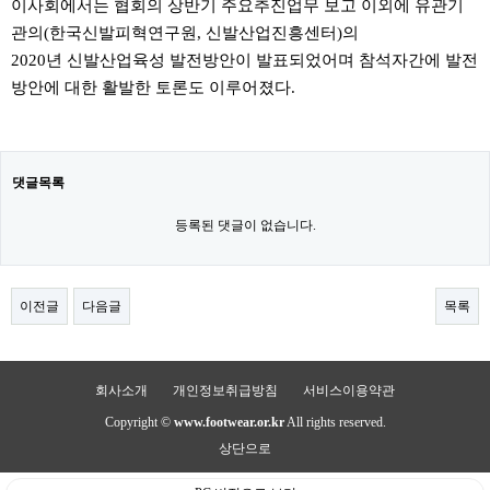
이사회에서는 협회의 상반기 주요추진업무 보고 이외에 유관기
관의(한국신발피혁연구원, 신발산업진흥센터)의
2020년 신발산업육성 발전방안이 발표되었어며 참석자간에 발전
방안에 대한 활발한 토론도 이루어졌다.
댓글목록
등록된 댓글이 없습니다.
이전글
다음글
목록
회사소개
개인정보취급방침
서비스이용약관
Copyright ©
www.footwear.or.kr
All rights reserved.
상단으로